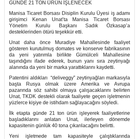
GÜNDE 21 TON ÜRÜN İŞLENECEK
Manisa Ticaret Borsası Disiplin Kurulu Üyesi iş adamı
girişimci Kenan Unat’ta Manisa Ticaret Borsası
Yönetim Kurulu Başkanı Sadık Özkasap’a
desteklerinden ötürü teşekkür etti.
Unat daha önce Muradiye Mahallesinde faaliyet
gösteren kurutulmuş domates ve konserve fabrikasının
da yeni yatırımla birlikte Gümülceli Mahallesine
taşındığını ifade ederek, bunun yanı sıra zeytinyağı
alanında da yeni bir marka yarattıklarını kaydetti.
Patentini aldıkları “deliveggy” zeytinyağları markasıyla
başta Rusya olmak üzere Amerika ve Avrupa
pazarında söz sahibi olmaya çalışacaklarını belirten
Unat, TKDK destekli olarak faaliyete geçen işletmenin
yüzlerce kişiye de istihdam sağlayacağını söyledi.
İlk etapta günde 21 ton ürün işleyerek faaliyetlerine
başladıklarını anlatan Unat, ilerleyen dönemde
kapasitenin günlük 40 tona çıkarılacağını belirtti.
Yeni işletmede tam kapasiteyle çalıştıklarında