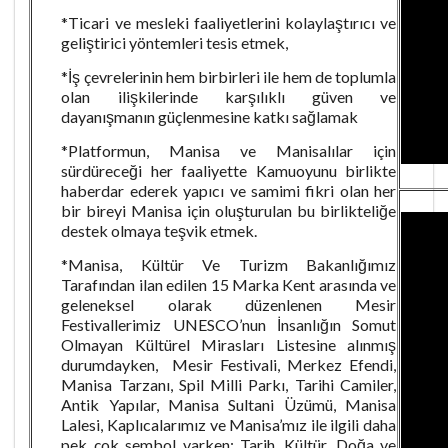
*Ticari ve mesleki faaliyetlerini kolaylaştırıcı ve
geliştirici yöntemleri tesis etmek,
*İş çevrelerinin hem birbirleri ile hem de toplumla
olan ilişkilerinde karşılıklı güven ve
dayanışmanın güçlenmesine katkı sağlamak
*Platformun, Manisa ve Manisalılar için
sürdüreceği her faaliyette Kamuoyunu birlikte
haberdar ederek yapıcı ve samimi fikri olan her
bir bireyi Manisa için oluşturulan bu birlikteliğe
destek olmaya teşvik etmek.
*Manisa, Kültür Ve Turizm Bakanlığımız
Tarafından ilan edilen 15 Marka Kent arasında ve
geleneksel olarak düzenlenen Mesir
Festivallerimiz UNESCO’nun İnsanlığın Somut
Olmayan Kültürel Mirasları Listesine alınmış
durumdayken, Mesir Festivali, Merkez Efendi,
Manisa Tarzanı, Spil Milli Parkı, Tarihi Camiler,
Antik Yapılar, Manisa Sultani Üzümü, Manisa
Lalesi, Kaplıcalarımız ve Manisa’mız ile ilgili daha
pek çok sembol varken; Tarih, Kültür, Doğa ve