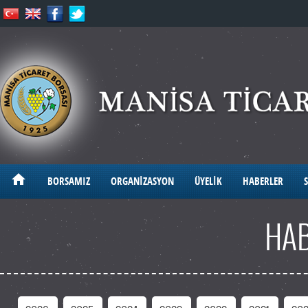
BORSAMIZ
ORGANİZASYON
ÜYELİK
HABERLER
S
HAB