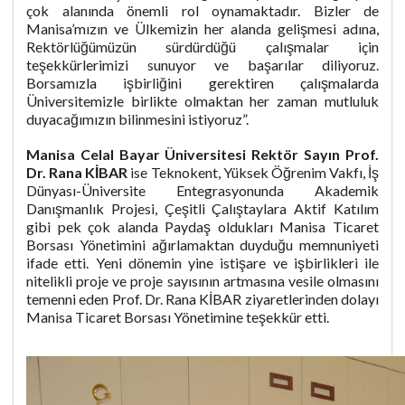
çok alanında önemli rol oynamaktadır. Bizler de
Manisa’mızın ve Ülkemizin her alanda gelişmesi adına,
Rektörlüğümüzün sürdürdüğü çalışmalar için
teşekkürlerimizi sunuyor ve başarılar diliyoruz.
Borsamızla işbirliğini gerektiren çalışmalarda
Üniversitemizle birlikte olmaktan her zaman mutluluk
duyacağımızın bilinmesini istiyoruz”.
Manisa Celal Bayar Üniversitesi Rektör Sayın Prof.
Dr. Rana KİBAR
ise Teknokent, Yüksek Öğrenim Vakfı, İş
Dünyası-Üniversite Entegrasyonunda Akademik
Danışmanlık Projesi, Çeşitli Çalıştaylara Aktif Katılım
gibi pek çok alanda Paydaş oldukları Manisa Ticaret
Borsası Yönetimini ağırlamaktan duyduğu memnuniyeti
ifade etti. Yeni dönemin yine istişare ve işbirlikleri ile
nitelikli proje ve proje sayısının artmasına vesile olmasını
temenni eden Prof. Dr. Rana KİBAR ziyaretlerinden dolayı
Manisa Ticaret Borsası Yönetimine teşekkür etti.