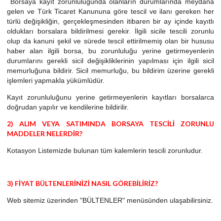
Borsaya kayıt zorunluluğunda olanların durumlarında meydana
gelen ve Türk Ticaret Kanununa göre tescil ve ilanı gereken her
türlü değişikliğin, gerçekleşmesinden itibaren bir ay içinde kayıtlı
oldukları borsalara bildirilmesi gerekir. İlgili sicile tescili zorunlu
olup da kanuni şekil ve sürede tescil ettirilmemiş olan bir hususu
haber alan ilgili borsa, bu zorunluluğu yerine getirmeyenlerin
durumlarını gerekli sicil değişikliklerinin yapılması için ilgili sicil
memurluğuna bildirir. Sicil memurluğu, bu bildirim üzerine gerekli
işlemleri yapmakla yükümlüdür.
Kayıt zorunluluğunu yerine getirmeyenlerin kayıtları borsalarca
doğrudan yapılır ve kendilerine bildirilir.
2) ALIM VEYA SATIMINDA BORSAYA TESCİLİ ZORUNLU
MADDELER NELERDİR?
Kotasyon Listemizde bulunan tüm kalemlerin tescili zorunludur.
3) FİYAT BÜLTENLERİNİZİ NASIL GÖREBİLİRİZ?
Web sitemiz üzerinden "BÜLTENLER" menüsünden ulaşabilirsiniz.