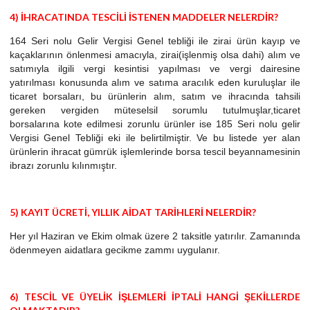
4) İHRACATINDA TESCİLİ İSTENEN MADDELER NELERDİR?
164 Seri nolu Gelir Vergisi Genel tebliği ile zirai ürün kayıp ve
kaçaklarının önlenmesi amacıyla, zirai(işlenmiş olsa dahi) alım ve
satımıyla ilgili vergi kesintisi yapılması ve vergi dairesine
yatırılması konusunda alım ve satıma aracılık eden kuruluşlar ile
ticaret borsaları, bu ürünlerin alım, satım ve ihracında tahsili
gereken vergiden müteselsil sorumlu tutulmuşlar,ticaret
borsalarına kote edilmesi zorunlu ürünler ise 185 Seri nolu gelir
Vergisi Genel Tebliği eki ile belirtilmiştir. Ve bu listede yer alan
ürünlerin ihracat gümrük işlemlerinde borsa tescil beyannamesinin
ibrazı zorunlu kılınmıştır.
5) KAYIT ÜCRETİ, YILLIK AİDAT TARİHLERİ NELERDİR?
Her yıl Haziran ve Ekim olmak üzere 2 taksitle yatırılır. Zamanında
ödenmeyen aidatlara gecikme zammı uygulanır.
6) TESCİL VE ÜYELİK İŞLEMLERİ İPTALİ HANGİ ŞEKİLLERDE