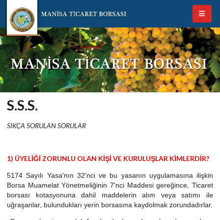
S.S.S.
SIKÇA SORULAN SORULAR
1) ÜYELİĞİ ZORUNLU OLAN KİŞİ VE KURULUŞLAR KİMLERDİR?
5174 Sayılı Yasa'nın 32'nci ve bu yasanın uygulamasına ilişkin
Borsa Muamelat Yönetmeliğinin 7'nci Maddesi gereğince, Ticaret
borsası kotasyonuna dahil maddelerin alım veya satımı ile
uğraşanlar, bulundukları yerin borsasına kaydolmak zorundadırlar.