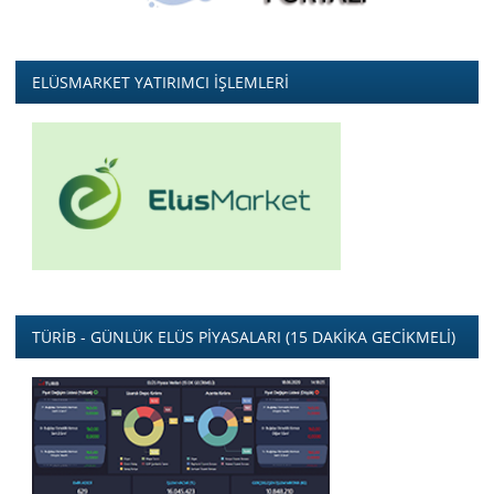
ELÜSMARKET YATIRIMCI İŞLEMLERİ
TÜRİB - GÜNLÜK ELÜS PİYASALARI (15 DAKİKA GECİKMELİ)