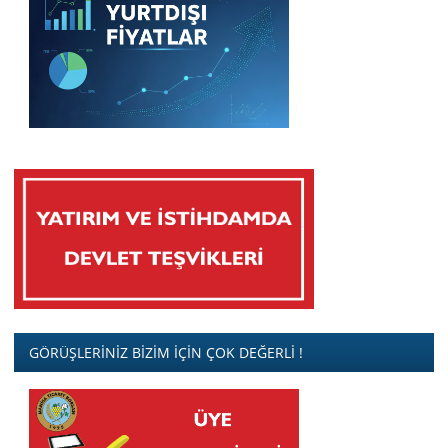
GÖRÜŞLERİNİZ BİZİM İÇİN ÇOK DEĞERLİ !