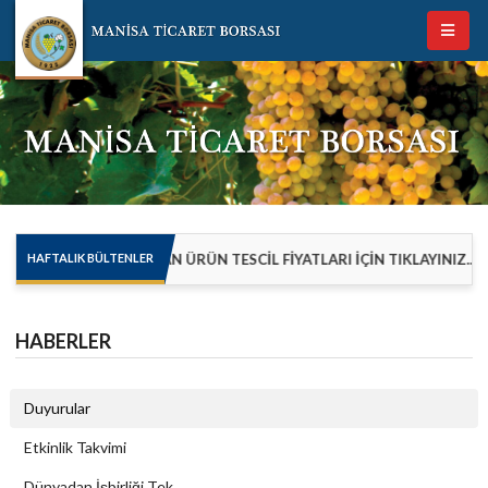
HAFTALIK OLUŞAN ÜRÜN TESCİL FİYATLARI İÇİN TIKLAYINIZ..
HAFTALIK BÜLTENLER
HABERLER
Duyurular
Etkinlik Takvimi
Dünyadan İşbirliği Tek.