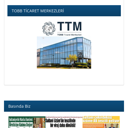
TOBB TİCARET MERKEZLERİ
Basında Biz