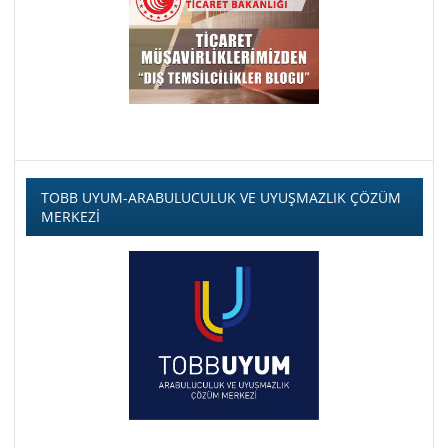
TOBB UYUM-ARABULUCULUK VE UYUŞMAZLIK ÇÖZÜM
MERKEZİ