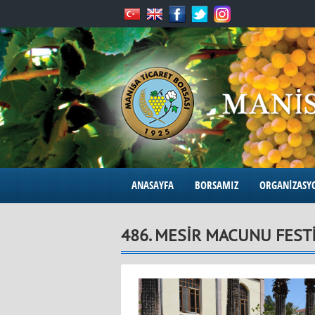
ANASAYFA
BORSAMIZ
ORGANİZASY
486. MESİR MACUNU FEST