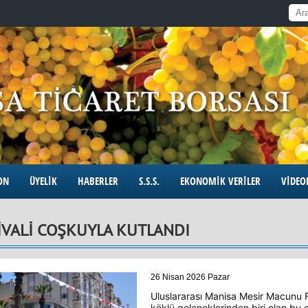
ON
ÜYELİK
HABERLER
S.S.S.
EKONOMİK VERİLER
VİDEO
İVALİ COŞKUYLA KUTLANDI
26 Nisan 2026 Pazar
Uluslararası Manisa Mesir Macunu Fe
köklü geleneklerinden biri olan bu 