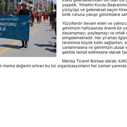
yaşadık. Yönetim Kurulu Başkanımız
yürüyüşü ve geleneksel saçım töreni
birlik ruhuna yakışır görüntülere sa
Yüzyıllardır devam eden ve yalnızca
şehrimizin hafızasında önemli bir 
dayanışmayı, paylaşmayı ve ortak 
simgelemektedir. Her yıl artan ilgiy
tanıtımına büyük katkı sağlarken,
canlanmasına ve şehrimizin ulusal v
şekilde temsil edilmesine olanak ta
Manisa Ticaret Borsası olarak; kült
izin marka değerini artıran bu tür organizasyonların her zaman yanın