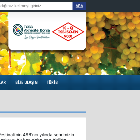
ARA
LAR
BİZE ULAŞIN
TÜRİB
stivali’nin 486’ncı yılında şehrimizin
coşkuyu bir kez daha hep birlikte