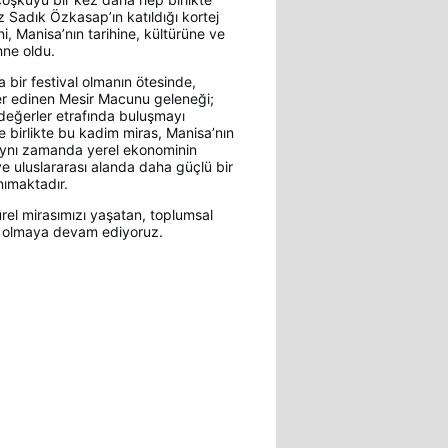
 Sadık Özkasap’ın katıldığı kortej
, Manisa’nın tarihine, kültürüne ve
hne oldu.
 bir festival olmanın ötesinde,
yer edinen Mesir Macunu geleneği;
değerler etrafında buluşmayı
le birlikte bu kadim miras, Manisa’nın
 aynı zamanda yerel ekonominin
e uluslararası alanda daha güçlü bir
nımaktadır.
ürel mirasımızı yaşatan, toplumsal
da olmaya devam ediyoruz.