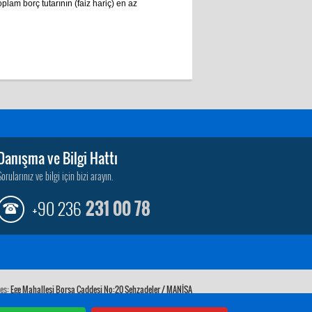
plam borç tutarının (faiz hariç) en az
Danışma ve Bilgi Hattı
Sorularınız ve bilgi için bizi arayın.
+90 236
231 00 78
es:
Ege Mahallesi Borsa Caddesi No:20 Şehzadeler / MANİSA
Telefon:
(0236) 231 00 78
Faks:
(0236) 231 15 32