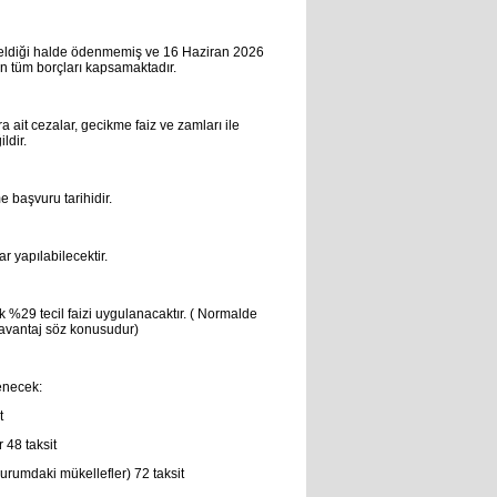
i geldiği halde ödenmemiş ve 16 Haziran 2026
lan tüm borçları kapsamaktadır.
ra ait cezalar, gecikme faiz ve zamları ile
ldir.
e başvuru tarihidir.
r yapılabilecektir.
k %29 tecil faizi uygulanacaktır. ( Normalde
avantaj söz konusudur)
lenecek:
t
r 48 taksit
durumdaki mükellefler) 72 taksit