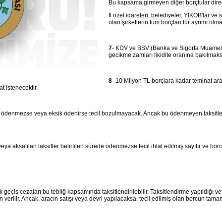
Bu kapsama girmeyen diğer borçlular direkt
İl özel idareleri, belediyeler, YİKOB'lar ve
olan şirketlerin tüm borçları tür ayrımı olm
7
- KDV ve BSV (Banka ve Sigorta Muamelele
gecikme zamları likidite oranına bakılmaks
8
- 10 Milyon TL borçlara kadar teminat ar
t istenecektir.
nde ödenmezse veya eksik ödenirse tecil bozulmayacak. Ancak bu ödenmeyen taksitlerin,
a veya aksatılan taksitler belirtilen sürede ödenmezse tecil ihlal edilmiş sayılır ve bo
k geçiş cezaları bu tebliğ kapsamında taksitlendirilebilir. Taksitlendirme yapıldığı v
verilir. Ancak, aracın satışı veya devri yapılacaksa, tecil edilmiş olan borcun tama