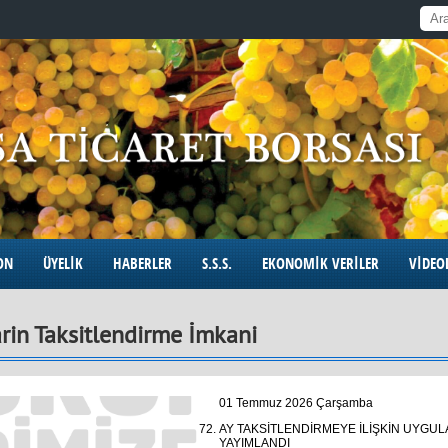
ON
ÜYELİK
HABERLER
S.S.S.
EKONOMİK VERİLER
VİDEO
arin Taksitlendirme İmkani
01 Temmuz 2026 Çarşamba
AY TAKSİTLENDİRMEYE İLİŞKİN UYGUL
YAYIMLANDI