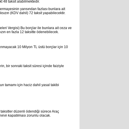
 48 taksit alabilmektedir.
 sermayesinin yarısından fazlası bunlara ait
aksızın (KDV dahil) 72 taksit yapabilecektir.
ri Vergisi) Bu borçlar ile bunlara ait ceza ve
ızın en fazla 12 taksitte ödenebilecek.
anmayacak 10 Milyon TL üstü borçlar için 10
 bir sonraki taksit süresi içinde faiziyle
rcun tamamı için haciz dahil yasal takibi
e taksitler düzenli ödendiği sürece Araç
mının kapatılması zorunlu olacak.