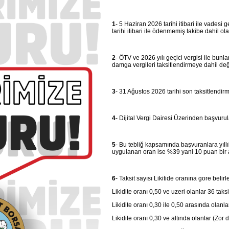
1
- 5 Haziran 2026 tarihi itibari ile vades
tarihi itibari ile ödenmemiş takibe dahil o
2
- ÖTV ve 2026 yılı geçici vergisi ile bunla
damga vergileri taksitlendirmeye dahil deği
3
- 31 Ağustos 2026 tarihi son taksitlendirm
4
- Dijital Vergi Dairesi Üzerinden başvurula
5
- Bu tebliğ kapsamında başvuranlara yıllı
uygulanan oran ise %39 yani 10 puan bir 
6
- Taksit sayısı Likitide oranına gore belir
Likidite oranı 0,50 ve uzeri olanlar 36 taksi
Likidite oranı 0,30 ile 0,50 arasında olanla
Likidite oranı 0,30 ve altında olanlar (Zor 