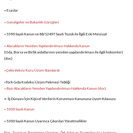
»
Esaslar
»
Genelgeler ve Bakanlık Görüşleri
»
5590 Sayılı Kanun ve 88/12497 Sayılı Tüzük ile İlgili Eski Mevzuat
»
Alacakların Yeniden Yapılandırılması Hakkında Kanun
(Oda, Borsa ve Birlik aidatlarının yeniden yapılandırılması ile ilgili hükümler)
(doc)
»
Çekirdeksiz Kuru Üzüm Standardı
»
Türk Gıda Kodeksi Üzüm Pekmezi Tebliği
»
Bazı Alacakların Yeniden Yapılandırılması Hakkında Kanun
(doc)
»
İş Dünyası İçin Kişisel Verilerin Korunması Kanununa Uyum Kılavuzu
»
5300 Sayılı Kanun
» 5300 Sayılı Kanun Uyarınca Çıkarılan Yönetmelikler