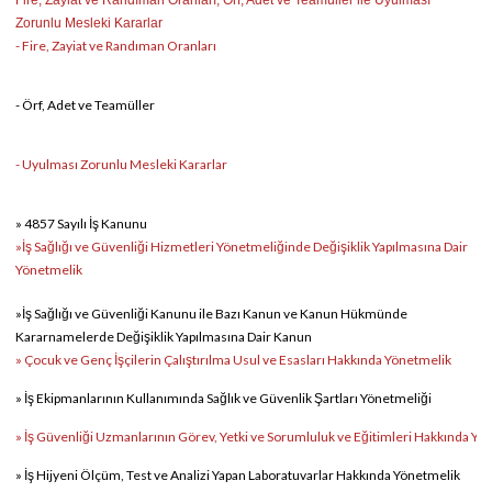
Fire, Zayiat ve Randıman Oranları, Örf, Adet ve Teamüller ile Uyulması
Zorunlu Mesleki Kararlar
-
Fire, Zayiat ve Randıman Oranları
-
Örf, Adet ve Teamüller
-
Uyulması Zorunlu Mesleki Kararlar
» 4857 Sayılı İş Kanunu
»İ
ş Sağlığı ve Güvenliği Hizmetleri Yönetmeliğinde Değişiklik Yapılmasına Dair
Yönetmelik
»
İş Sağlığı ve Güvenliği Kanunu ile Bazı Kanun ve Kanun Hükmünde
Kararnamelerde Değişiklik Yapılmasına Dair Kanun
»
Çocuk ve Genç İşçilerin Çalıştırılma Usul ve Esasları Hakkında Yönetmelik
»
İş Ekipmanlarının Kullanımında Sağlık ve Güvenlik Şartları Yönetmeliği
»
İş Güvenliği Uzmanlarının Görev, Yetki ve Sorumluluk ve Eğitimleri Hakkında Yö
»
İş Hijyeni Ölçüm, Test ve Analizi Yapan Laboratuvarlar Hakkında Yönetmelik