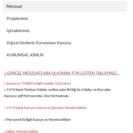
Mevzuat
Projelerimiz
İştiraklerimiz
Kişisel Verilerin Korunması Kanunu
KURUMSAL KİMLİK
»
G
ÜNCEL MEVZUATLARA ULAŞMAK İÇİN LÜTFEN TIKLAYINIZ...
»
Anayasa ( TOBB'la ilgili madde 135) (doc)
»
5174 Sayılı Türkiye Odalar ve Borsalar Birliği ile Odalar ve Borsalar
Kanunu
:
pdf formarında
/
doc formatında
»
5174 Sayılı Kanun Uyarınca Çıkarılan Yönetmelikler
»
Personel ile İlgili Kanun ve Yönetmelikler
»
Diğer Yönetmelikler