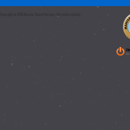
Copyright © 2016 Manisa Ticaret Borsası - Her hakkı saklıdır.