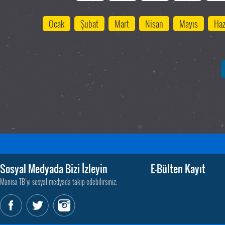
Ocak
Şubat
Mart
Nisan
Mayıs
Haz
Sosyal Medyada Bizi İzleyin
E-Bülten Kayıt
Manisa TB'yi sosyal medyada takip edebilirsiniz.