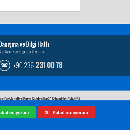
Danışma ve Bilgi Hattı
Sorularınız ve bilgi için bizi arayın.
+90 236
231 00 78
es:
Ege Mahallesi Borsa Caddesi No:20 Şehzadeler / MANİSA
Telefon:
(0236) 231 00 78
Faks:
(0236) 231 15 32
E-posta:
info@manisatb.org.tr
bul ediyorum
Kabul etmiyorum
KEP:
manisaborsa@hs01.kep.tr