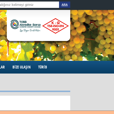
ARA
LAR
BİZE ULAŞIN
TÜRİB