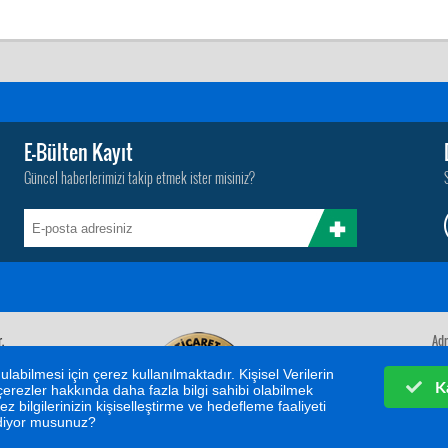
E-Bülten Kayıt
Güncel haberlerimizi takip etmek ister misiniz?
.
Adr
labilmesi için çerez kullanılmaktadır. Kişisel Verilerin
Ka
rezler hakkında daha fazla bilgi sahibi olabilmek
bilgilerinizin kişiselleştirme ve hedefleme faaliyeti
ediyor musunuz?