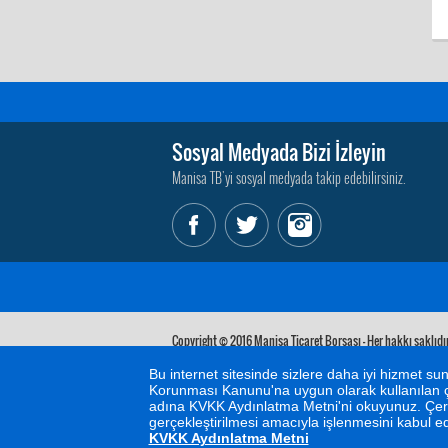
Sosyal Medyada Bizi İzleyin
Manisa TB'yi sosyal medyada takip edebilirsiniz.
Copyright © 2016 Manisa Ticaret Borsası - Her hakkı saklıdır
Bu internet sitesinde sizlere daha iyi hizmet sunu
Korunması Kanunu'na uygun olarak kullanılan çe
adına KVKK Aydınlatma Metni'ni okuyunuz. Çerez 
gerçekleştirilmesi amacıyla işlenmesini kabul 
KVKK Aydınlatma Metni